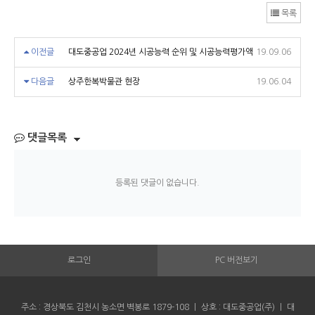
목록
이전글
대도중공업 2024년 시공능력 순위 및 시공능력평가액
19.09.06
다음글
상주한복박물관 현장
19.06.04
댓글목록
등록된 댓글이 없습니다.
로그인
PC 버전보기
주소 : 경상북도 김천시 농소면 벽봉로 1879-108 ㅣ 상호 : 대도중공업(주) ㅣ 대