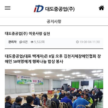
공지사항
대도중공업(주) 이웃사랑 실천
관리자
0건
5,522회
19-06-04 11:38
(
)
8
대도중공업
대표 백계자
은
일 오후 김천지체장애인협회 장
50
애인
여명에게 행복나눔 밥상 봉사