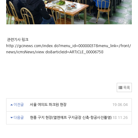
관련기사 링크
http://gcinews.com/index.do?menu_id=00000037&menu_link=/front/
news/icmsNews/view.do&articleId=ARTICLE_00006758
목록
이전글
서울 여의도 파크원 현장
19.06.04
다음글
현풍 구지 현장(엘엔에프 구지공장 신축-항공사진촬영)
18.11.26