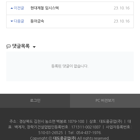
이전글
현대제철 임시스텍
23.10.16
다음글
동아금속
23.10.16
댓글목록
등록된 댓글이 없습니다.
로그인
PC 버전보기
주소 : 경상북도 김천시 농소면 벽봉로 1879-108 ㅣ 상호 : 대도중공업(주) ㅣ 대
표 : 백계자, 장락기건설업법인등록번호 : 171311-0021887 ㅣ 사업자등록번호 :
510-81-26525 ㅣ Tel : 054-437-1976.
Copyright ⓒ
대도중공업(주)
All rights reserved.