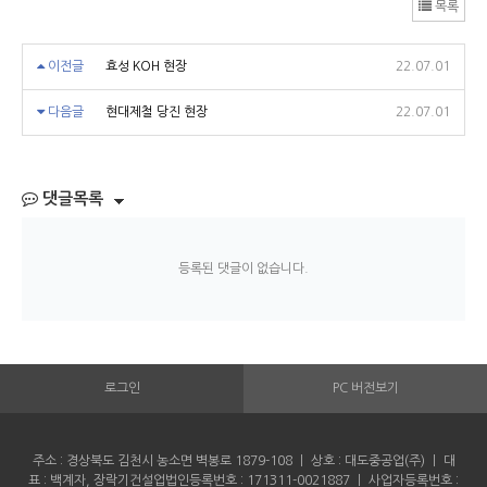
목록
이전글
효성 KOH 현장
22.07.01
다음글
현대제철 당진 현장
22.07.01
댓글목록
등록된 댓글이 없습니다.
로그인
PC 버전보기
주소 : 경상북도 김천시 농소면 벽봉로 1879-108 ㅣ 상호 : 대도중공업(주) ㅣ 대
표 : 백계자, 장락기건설업법인등록번호 : 171311-0021887 ㅣ 사업자등록번호 :