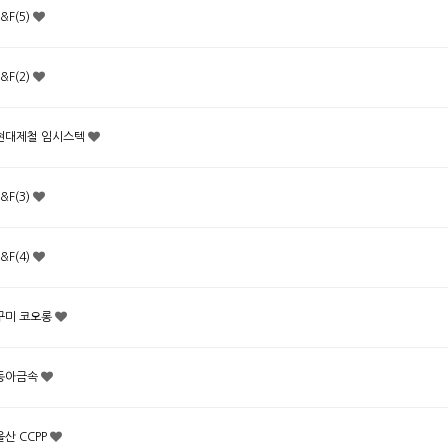
L&F(5)
L&F(2)
현대제철 임시스텍
L&F(3)
L&F(4)
구미 코오롱
동아금속
울산 CCPP